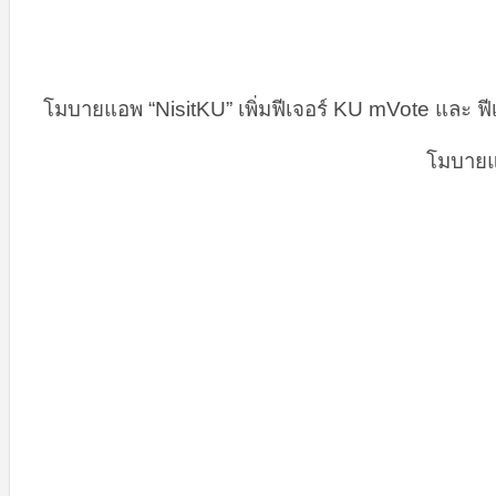
โมบายแอพ “NisitKU” เพิ่มฟีเจอร์ KU mVote และ ฟ
โมบายแ